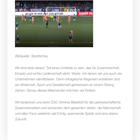
Bildquelle: Sportschau
Wir sind stolz darauf, Teil eines Umfelds zu sein, das für Zusammenhalt, 
Einsatz und echte Leidenschaft steht. Werte, mit denen wir uns auch als 
Unternehmen identifizieren. Denn erfolgreiche Regionen entstehen dort, 
wo Wirtschaft, Sport und Gesellschaft gemeinsam an einem Strang 
ziehen. Genau dieses Miteinander möchten wir fördern.
Wir bedanken uns beim DSC Arminia Bielefeld für die partnerschaftliche 
Zusammenarbeit und wünschen dem gesamten Verein, der Mannschaft 
und allen Fans weiterhin viel Erfolg, spannende Spiele und eine starke 
Zukunft.