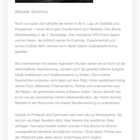
Bildquelle: Sportschau
Noch vor kurzer Zeit kämpfte der Verein in der 3. Liga um Stabilität und 
Perspektive – heute blickt ganz Deutschland nach Bielefeld. Der direkte 
Wiederaufstieg in die 2. Bundesliga, eine historische DFB-Pokal-Saison 
und ein Verein, der plötzlich wieder für Euphorie, Zusammenhalt und 
echten Fußball steht: Arminia hat in dieser Saison Außergewöhnliches 
geleistet.
Als Unternehmen mit starken regionalen Wurzeln sehen wir es nicht nur als 
wirtschaftliche Verantwortung, sondern auch als gesellschaftliche Aufgabe, 
lokale Institutionen und Traditionsvereine zu fördern. Denn solche 
Geschichten entstehen nicht allein auf dem Platz. Hinter sportlichem Erfolg 
stehen Fans, Mitarbeiter, Ehrenamtliche, Partner und Unternehmen aus 
der Region, die gemeinsam etwas aufbauen wollen. Genau deshalb war 
es für uns als Garantiemax GmbH selbstverständlich, den Verein Arminia 
Bielefeld in der Rückrunde mit unserer Bandenwerbung zu unterstützen.
Gerade im Profisport sind Sponsoren weit mehr als nur Werbepartner. Sie 
sind ein wichtiger Baustein dafür, dass Vereine ihre sportlichen Ziele 
verfolgen, Nachwuchsarbeit fördern und den Fans Woche für Woche 
unvergessliche Momente ermöglichen können. Ohne starke Partner aus 
der Wirtschaft wäre vieles davon schlichtweg nicht möglich. 