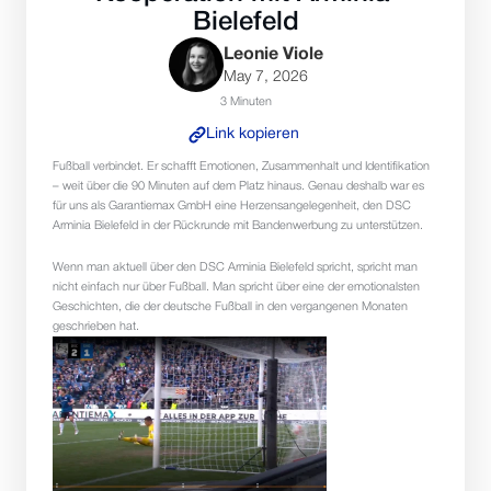
Bielefeld
Leonie Viole
May 7, 2026
3 Minuten
Link kopieren
Fußball verbindet. Er schafft Emotionen, Zusammenhalt und Identifikation 
– weit über die 90 Minuten auf dem Platz hinaus. Genau deshalb war es 
für uns als Garantiemax GmbH eine Herzensangelegenheit, den DSC 
Arminia Bielefeld in der Rückrunde mit Bandenwerbung zu unterstützen.
Wenn man aktuell über den DSC Arminia Bielefeld spricht, spricht man 
nicht einfach nur über Fußball. Man spricht über eine der emotionalsten 
Geschichten, die der deutsche Fußball in den vergangenen Monaten 
geschrieben hat.